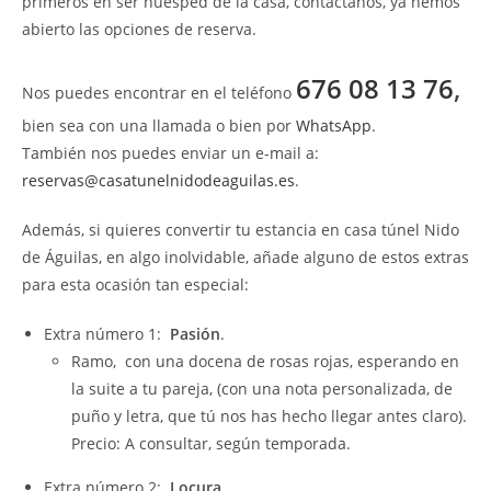
primeros en ser huésped de la casa, contáctanos, ya hemos
abierto las opciones de reserva.
676 08 13 76
,
Nos puedes encontrar en el teléfono
bien sea con una llamada o bien por
WhatsApp
.
También nos puedes enviar un e-mail a:
reservas@casatunelnidodeaguilas.es
.
Además, si quieres convertir tu estancia en casa túnel Nido
de Águilas, en algo inolvidable, añade alguno de estos extras
para esta ocasión tan especial:
Extra número 1:
Pasión
.
Ramo, con una docena de rosas rojas, esperando en
la suite a tu pareja, (con una nota personalizada, de
puño y letra, que tú nos has hecho llegar antes claro).
Precio: A consultar, según temporada.
Extra número 2:
Locura
.